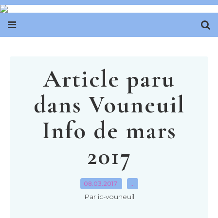
Article paru
dans Vouneuil
Info de mars
2017
08.03.2017
…
Par ic-vouneuil