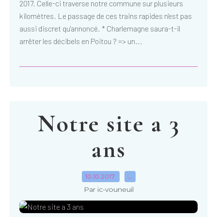
2017. Celle-ci traverse notre commune sur plusieurs
kilomètres. Le passage de ces trains rapides n'est pas
aussi discret qu'annoncé. * Charlemagne saura-t-il
arrêter les décibels en Poitou ? => un...
Notre site a 3
ans
10.10.2017
…
Par ic-vouneuil