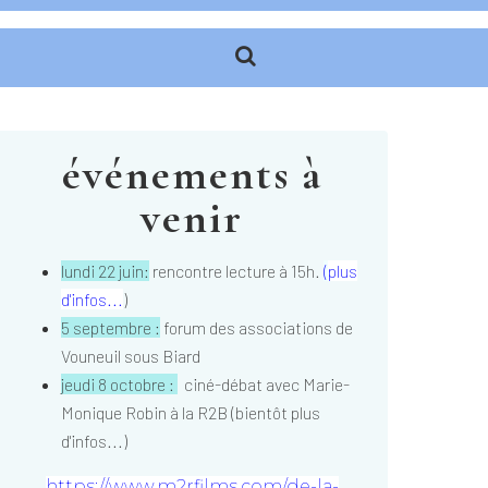
événements à
venir
lundi 22 juin:
rencontre lecture à 15h.
(
plus
d'infos...
)
5 septembre :
forum des associations de
Vouneuil sous Biard
jeudi 8 octobre :
ciné-débat avec Marie-
Monique Robin à la R2B (bientôt plus
d'infos...)
https://www.m2rfilms.com/de-la-