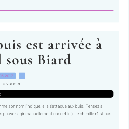
uis est arrivée à
 sous Biard
05.2017
…
 ic-vouneuil
mme son nom l'indique, elle s'attaque aux buis. Pensez à
us pouvez agir manuellement car cette jolie chenille n'est pas