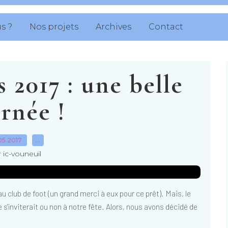
s ?
Nos projets
Archives
Contact
 2017 : une belle
rnée !
05.2017
…
 ic-vouneuil
u club de foot (un grand merci à eux pour ce prêt). Mais, le
ie s'inviterait ou non à notre fête. Alors, nous avons décidé de