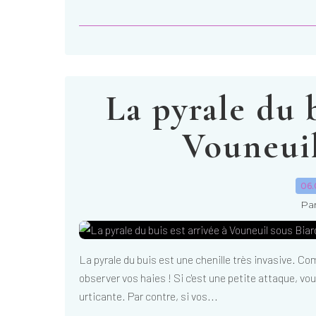
La pyrale du b
Vouneuil
06.
Par
La pyrale du buis est une chenille très invasive. Co
observer vos haies ! Si c'est une petite attaque, vo
urticante. Par contre, si vos...