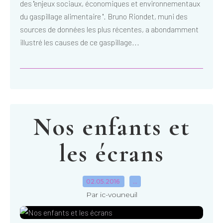
des ''enjeux sociaux, économiques et environnementaux
du gaspillage alimentaire ''. Bruno Riondet, muni des
sources de données les plus récentes, a abondamment
illustré les causes de ce gaspillage...
Nos enfants et
les écrans
02.05.2016
…
Par ic-vouneuil