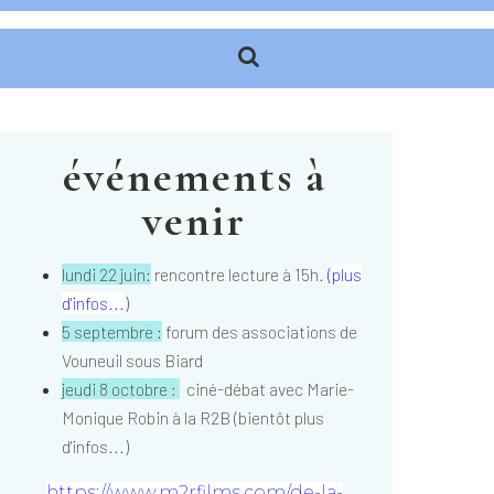
événements à
venir
lundi 22 juin:
rencontre lecture à 15h.
(
plus
d'infos...
)
5 septembre :
forum des associations de
Vouneuil sous Biard
jeudi 8 octobre :
ciné-débat avec Marie-
Monique Robin à la R2B (bientôt plus
d'infos...)
https://www.m2rfilms.com/de-la-