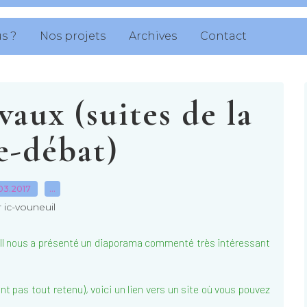
s ?
Nos projets
Archives
Contact
aux (suites de la
e-débat)
03.2017
…
 ic-vouneuil
l nous a présenté un diaporama commenté très intéressant
ont pas tout retenu), voici un lien vers un site où vous pouvez