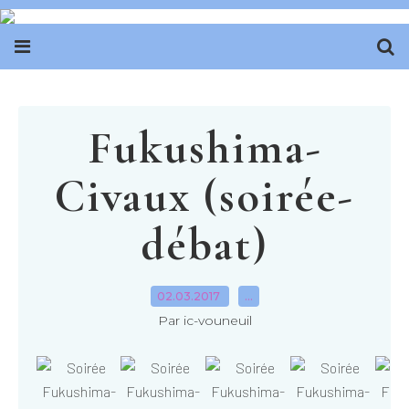
Fukushima-
Civaux (soirée-
débat)
02.03.2017
…
Par ic-vouneuil