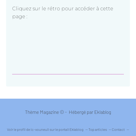
Cliquez sur le rétro pour accéder à cette
page :
Thème Magazine © - Hébergé par
Eklablog
Voir le profil de
ic-vouneuil
sur le portail Eklablog
Top articles
Contact