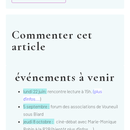
Commenter cet
article
événements à venir
lundi 22 juin:
rencontre lecture à 15h.
(
plus
d'infos...
)
5 septembre :
forum des associations de Vouneuil
sous Biard
jeudi 8 octobre :
ciné-débat avec Marie-Monique
Robin à la R2B (bientôt plus d'infos...)