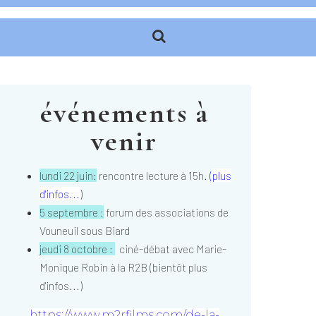
événements à
venir
lundi 22 juin:
rencontre lecture à 15h.
(
plus
d'infos...
)
5 septembre :
forum des associations de
Vouneuil sous Biard
jeudi 8 octobre :
ciné-débat avec Marie-
Monique Robin à la R2B (bientôt plus
d'infos...)
https://www.m2rfilms.com/de-la-