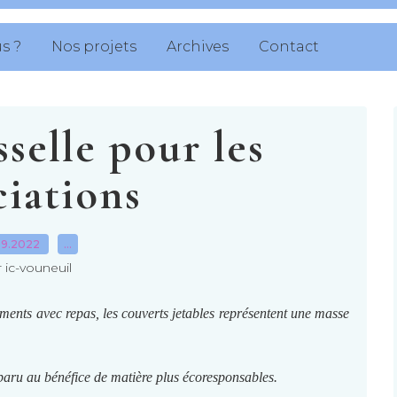
s ?
Nos projets
Archives
Contact
sselle pour les
ciations
09.2022
…
 ic-vouneuil
ments avec repas, les couverts jetables représentent une masse
sparu au bénéfice de matière plus écoresponsables.