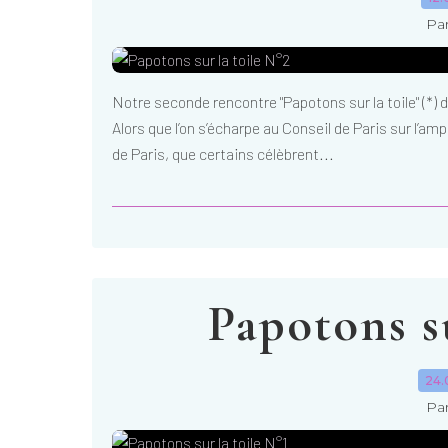
Par
Notre seconde rencontre "Papotons sur la toile" (*) 
Alors que l’on s’écharpe au Conseil de Paris sur l’
de Paris, que certains célèbrent...
Papotons su
24.
Par