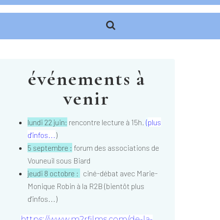
événements à
venir
lundi 22 juin:
rencontre lecture à 15h.
(
plus
d'infos...
)
5 septembre :
forum des associations de
Vouneuil sous Biard
jeudi 8 octobre :
ciné-débat avec Marie-
Monique Robin à la R2B (bientôt plus
d'infos...)
https://www.m2rfilms.com/de-la-