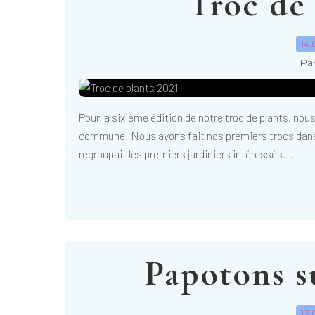
Troc de 
14.
Par
Pour la sixième édition de notre troc de plants, nou
commune. Nous avons fait nos premiers trocs dans l
regroupait les premiers jardiniers intéressés....
Papotons su
12.