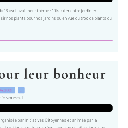
u 16 avril avait pour thème : "Discuter entre jardinier
ir nos plants pour nos jardins ou en vue du troc de plants du
pour leur bonheur
04.2021
…
 ic-vouneuil
organisée par Initiatives Citoyennes et animée par la
n du milieu aquatique, a réuni, sous un soleil radieux, une