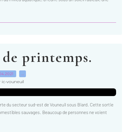
de printemps.
04.2021
…
 ic-vouneuil
rte du secteur sud-est de Vouneuil sous Biard. Cette sortie
s comestibles sauvages. Beaucoup de personnes ne voient