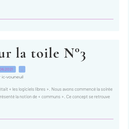
r la toile N°3
06.2021
…
 ic-vouneuil
était « les logiciels libres ». Nous avons commencé la soirée
 présenté la notion de « communs ». Ce concept se retrouve