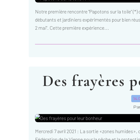
Notre première rencontre "Papotons sur la toile" (*) d
débutants et jardiniers expérimentés pour bien réuss
2 mai". Cette première expérience...
Des frayères 
14.
Par
Mercredi 7 avril 2021 : La sortie «zones humides», 
Fédération de la Vienne pour la pêche et la protectio