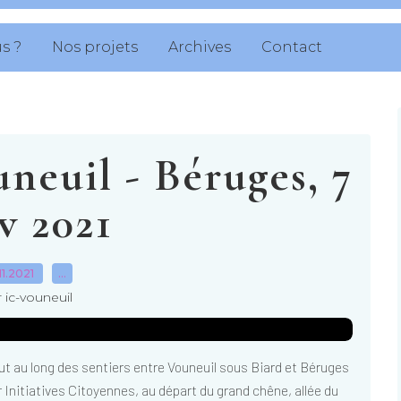
s ?
Nos projets
Archives
Contact
euil - Béruges, 7
v 2021
.11.2021
…
 ic-vouneuil
 au long des sentiers entre Vouneuil sous Biard et Béruges
Initiatives Citoyennes, au départ du grand chêne, allée du