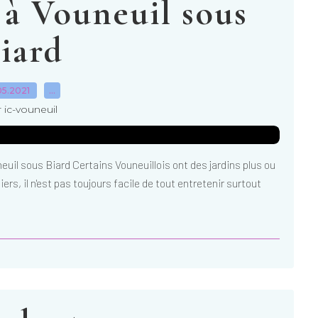
 à Vouneuil sous
iard
05.2021
…
 ic-vouneuil
il sous Biard Certains Vouneuillois ont des jardins plus ou
ers, il n'est pas toujours facile de tout entretenir surtout