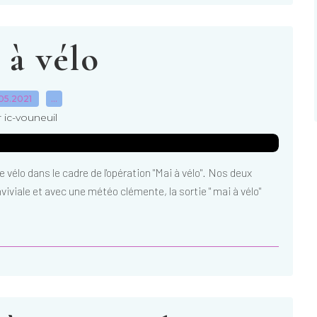
 à vélo
05.2021
…
 ic-vouneuil
vélo dans le cadre de l'opération "Mai à vélo". Nos deux
viale et avec une météo clémente, la sortie " mai à vélo"