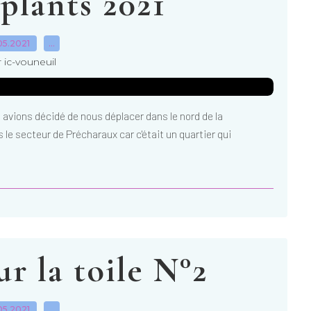
plants 2021
05.2021
…
 ic-vouneuil
s avions décidé de nous déplacer dans le nord de la
e secteur de Précharaux car c'était un quartier qui
r la toile N°2
05.2021
…