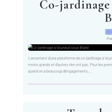
Co-jardinage
B
16.
Par
Lancement d’une plateforme de co-jardinage à Vouneu
moins grands et d'autres n'en ont pas. Pour les premi
quand on a beaucoup d'engagements...