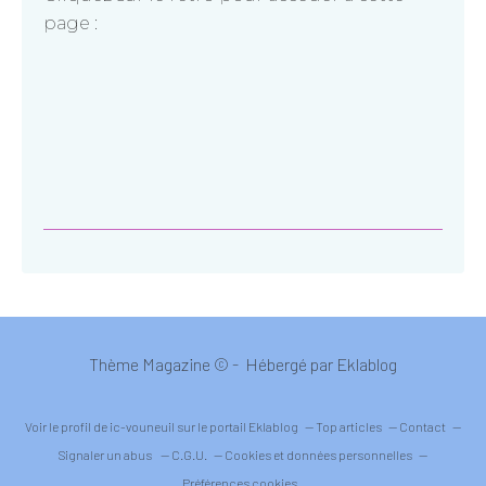
page :
Thème Magazine © - Hébergé par
Eklablog
Voir le profil de
ic-vouneuil
sur le portail Eklablog
Top articles
Contact
Signaler un abus
C.G.U.
Cookies et données personnelles
Préférences cookies