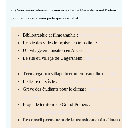
(3)
Nous avons adressé un courrier à chaque Maire de Grand Poitiers
pour les inviter à venir participer à ce débat.
Bibliographie et filmographie :
https://www.mariemonique
Le site des villes françaises en transition :
http://www.entran
Un village en transition en Alsace :
https://www.youtub
Le site du village de Ungersheim :
https://www.mairie-unge
actions
Trémargat un village breton en transition
:
vidéo
L'affaire du siècle :
https://laffairedusiecle.net/
Grève des étudiants pour le climat :
https://www.notre-plan
etudiants
Projet de territoire de Grand-Poitiers :
https://www.grandpoitiers.fr/c__288_1612__Projet_de_ter
Le conseil permanent de la transition et du climat de 
COPTEC